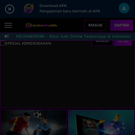
Beranda
Download APK
Pengalaman baru bermain di APK
Sports
BARU
PROMO
MASUK
DAFTAR
Live Casino
BARU
⭐ NEONWIN386 – Situs Judi Online Terpercaya di Indonesia | B
MAINKAN
DAFTAR
NEONWIN386: Situs IDNSport 
Slots
PROMO
IDNLIVE
BARU
Stream N Spin
Arcade
PROMO
Table Games
IDNRaffle
Referral
Promosi