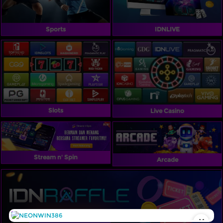
Hubungi Kami
Sports
IDNLIVE
Live Chat
Pengaduan Customer
Pilih Bahasa:
Slots
Live Casino
MASUK
DAFTAR
&copy; NEONWIN386: Situs IDNSport & Gaming
Stream n' Spin
Arcade
Online Resmi. Hak Cipta Dilindungi.
×