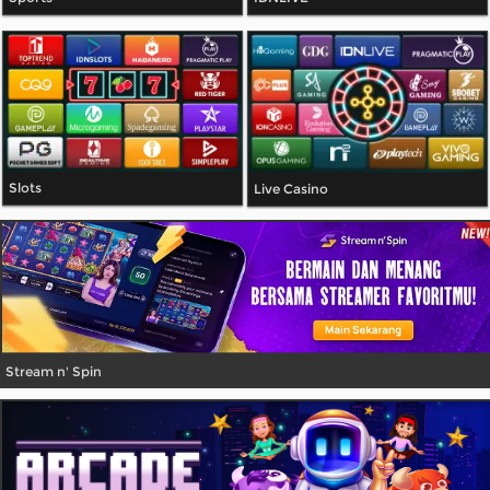
Hubungi Kami
Live Chat
Pengaduan Customer
Pilih Bahasa:
Slots
Live Casino
MASUK
DAFTAR
&copy; NEONWIN386: Situs IDNSport & Gaming
Online Resmi 100%. Hak Cipta Dilindungi.
Stream n' Spin