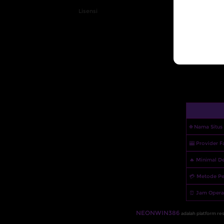
Lisensi
🌐 Nama Situs
🎰 Provider F
🔥 Minimal D
💳 Metode P
⏰ Jam Opera
NEONWIN386
adalah platform re