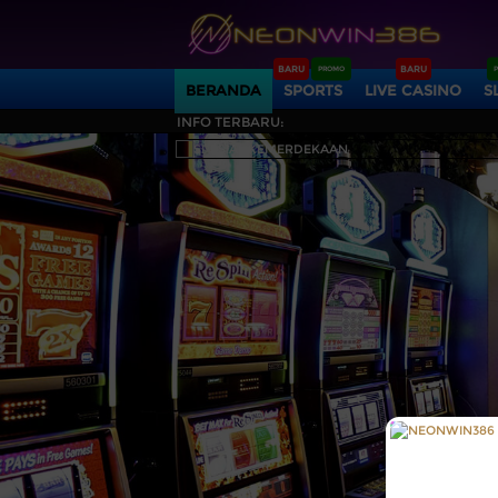
BARU
BARU
PROMO
BERANDA
SPORTS
LIVE CASINO
S
INFO TERBARU: