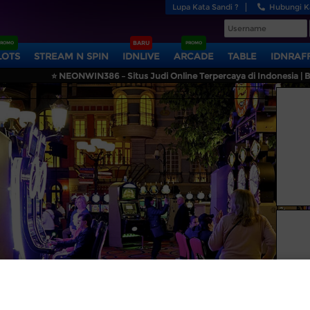
Lupa Kata Sandi ?
Hubungi K
BARU
PROMO
PROMO
LOTS
STREAM N SPIN
IDNLIVE
ARCADE
TABLE
IDNRAF
⭐ NEONWIN386 – Situs Judi Online Terpercaya di Indonesia | Bonu
MAINKAN
DAFTAR