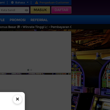
ami
Bahasa
Pengaduan Customer
DAFTAR
FLE
PROMOSI
REFERRAL
s Besar 🎁 • Winrate Tinggi 📈 • Pembayaran Cepat 💳 • Support CS 24 Jam 
×