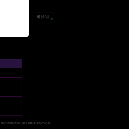
, transaksi cepat, dan sistem keamanan