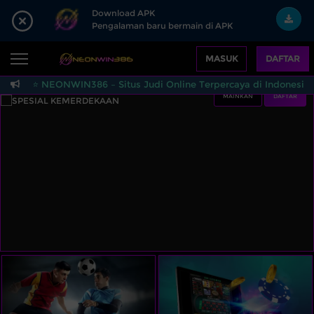
Beranda
Download APK
Pengalaman baru bermain di APK
Sports
BARU
PROMO
MASUK
DAFTAR
Live Casino
BARU
⭐ NEONWIN386 – Situs Judi Online Terpercaya di Indonesia | 
MAINKAN
DAFTAR
NEONWIN386: Situs IDNSport 
Slots
PROMO
IDNLIVE
BARU
Stream N Spin
Arcade
PROMO
Table Games
IDNRaffle
Referral
Promosi