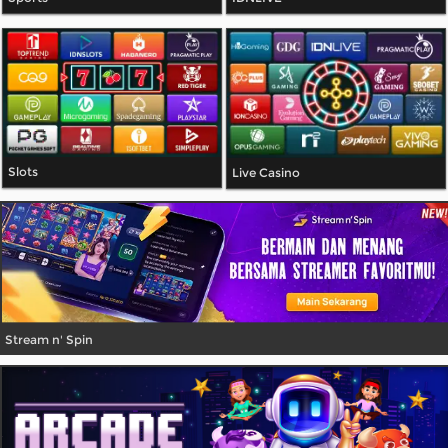
Hubungi Kami
Live Chat
Pengaduan Customer
Pilih Bahasa:
Slots
Live Casino
MASUK
DAFTAR
&copy; NEONWIN386: Situs IDNSport & Gaming
Online Resmi 100%. Hak Cipta Dilindungi.
Stream n' Spin