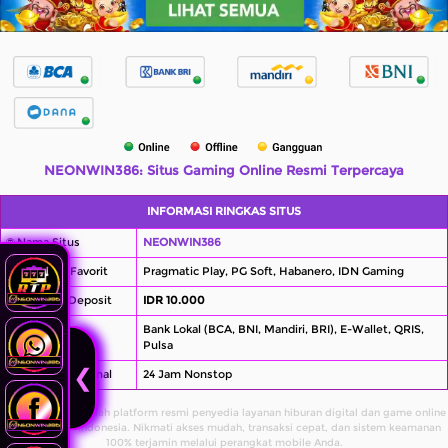
NEONWIN386: Situs Gaming Online Resmi Terpercaya
INFORMASI RINGKAS SITUS
🌐 Nama Situs
NEONWIN386
🎰 Provider Favorit
Pragmatic Play, PG Soft, Habanero, IDN Gaming
🔥 Minimal Deposit
IDR 10.000
💳 Metode
Bank Lokal (BCA, BNI, Mandiri, BRI), E-Wallet, QRIS,
Pembayaran
Pulsa
❮
❮
⏰ Jam Operasional
24 Jam Nonstop
NEONWIN386
adalah platform resmi penyedia layanan hiburan digital dan game online
terlengkap di Indonesia. Nikmati akses mudah, transaksi cepat, dan sistem keamanan
100% terjamin melalui perangkat mobile Anda.