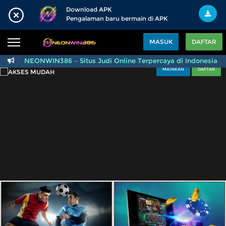
Beranda
Download APK
Pengalaman baru bermain di APK
Sports
BARU
PROMO
MASUK
DAFTAR
Live Casino
BARU
⭐ NEONWIN386 – Situs Judi Online Terpercaya di Indonesia | Bo
MAINKAN
DAFTAR
NEONWIN386: Situs IDNSport
Slots
PROMO
IDNLIVE
BARU
Stream N Spin
Arcade
PROMO
Table Games
IDNRaffle
Referral
Promosi