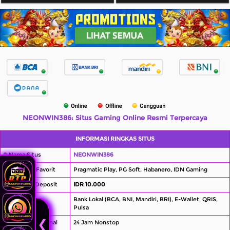
NEONWIN386: Situs Gaming Online Resmi Terpercaya
INFORMASI RINGKAS SITUS
🌐 Nama Situs
NEONWIN386
🎰 Provider Favorit
Pragmatic Play, PG Soft, Habanero, IDN Gaming
🔥 Minimal Deposit
IDR 10.000
💳 Metode
Bank Lokal (BCA, BNI, Mandiri, BRI), E-Wallet, QRIS,
Pembayaran
Pulsa
❮
❮
⏰ Jam Operasional
24 Jam Nonstop