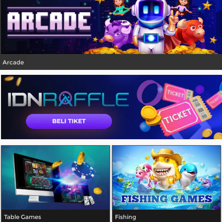
Arcade
Table Games
Fishing